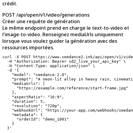
crédit.
POST /api/open/v1/video/generations
Créer une requête de génération
Le même endpoint prend en charge le text-to-video et
l'image-to-video. Renseignez mediaUrls uniquement
lorsque vous voulez guider la génération avec des
ressources importées.
curl -X POST https://www.seedance2.ink/api/open/v1/vide
  -H "Authorization: Bearer sd2_live_your_api_key" \

  -H "Content-Type: application/json" \

  -d '{

    "model": "seedance-2.0",

    "prompt": "A neon-lit alley in heavy rain, cinemati
    "mediaUrls": [

      "https://example.com/reference/start-frame.jpg"

    ],

    "aspectRatio": "16:9",

    "duration": 5,

    "resolution": "720p",

    "webhookUrl": "https://your-app.com/webhooks/seedan
    "metadata": {

      "orderId": "demo_1001"

    }

  }'