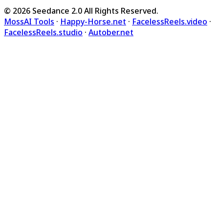
©
2026
Seedance 2.0
All Rights Reserved.
MossAI Tools
·
Happy-Horse.net
·
FacelessReels.video
·
FacelessReels.studio
·
Autober.net