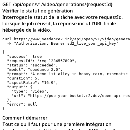
GET /api/open/v1/video/generations/{requestId}
Vérifier le statut de génération
Interrogez le statut de la tâche avec votre requestId.
Lorsque le job réussit, la réponse inclut l'URL finale
hébergée de la vidéo.
curl https://www.seedance2.ink/api/open/v1/video/genera
  -H "Authorization: Bearer sd2_live_your_api_key"

{

  "success": true,

  "requestId": "req_1234567890",

  "status": "succeeded",

  "model": "seedance-2.0",

  "prompt": "A neon-lit alley in heavy rain, cinematic 
  "duration": 5,

  "aspectRatio": "16:9",

  "output": {

    "type": "video",

    "url": "https://pub-your-bucket.r2.dev/open-api-res
  },

  "error": null

}
Comment démarrer
Tout ce qu'il faut pour une première intégration