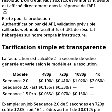
résolution. Un crédit vaut $0.0125, et le montant débité
est affiché directement dans la réponse de l'API.
Prête pour la production
Authentification par clé API, validation prévisible,
callbacks webhook facultatifs et URL de résultat
hébergées sur notre propre infrastructure.
Tarification simple et transparente
La facturation est calculée à la seconde de vidéo
générée et varie selon le modèle et la résolution.
Modèle
480p
720p
1080p
4K
Seedance 2.0
$0.190/s
$0.410/s
$1.020/s
$2.080/s
Seedance 2.0 Fast
$0.155/s
$0.330/s
—
—
Seedance 1.5 Pro
$0.035/s
$0.070/s
$0.150/s
—
Exemple: un job Seedance 2.0 de 5 secondes en 720p
coûte $2.05, soit 164 crédits au tarif de $0.0125 par