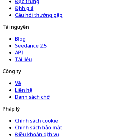
Đặc trưng
Định giá
Câu hỏi thường gặp
Tài nguyên
Blog
Seedance 2.5
API
Tài liệu
Công ty
Về
Liên hệ
Danh sách chờ
Pháp lý
Chính sách cookie
Chính sách bảo mật
Điều khoản dịch vụ