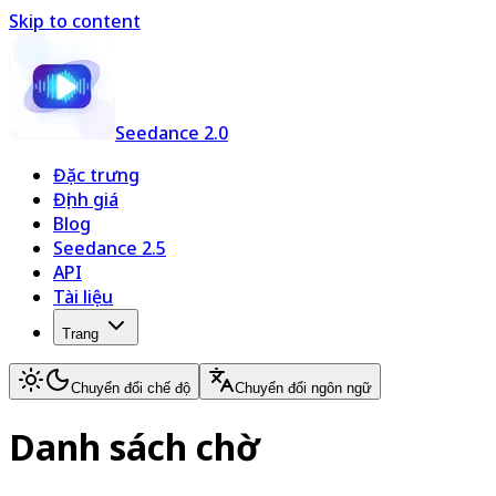
Skip to content
Seedance 2.0
Đặc trưng
Định giá
Blog
Seedance 2.5
API
Tài liệu
Trang
Chuyển đổi chế độ
Chuyển đổi ngôn ngữ
Danh sách chờ