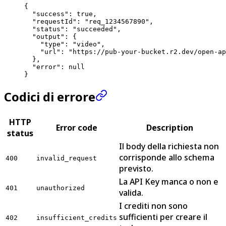
{
  "success"
: 
true
,
  "requestId"
: 
"req_1234567890"
,
  "status"
: 
"succeeded"
,
  "output"
: {
    "type"
: 
"video"
,
    "url"
: 
"https://pub-your-bucket.r2.dev/open-ap
  },
  "error"
: 
null
}
Codici di errore
HTTP
Error code
Description
status
Il body della richiesta non
corrisponde allo schema
400
invalid_request
previsto.
La API Key manca o non e
401
unauthorized
valida.
I crediti non sono
sufficienti per creare il
402
insufficient_credits