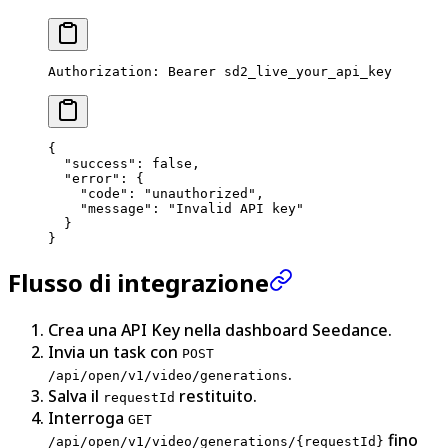
Authorization
:
 Bearer sd2_live_your_api_key
{
  "success"
: 
false
,
  "error"
: {
    "code"
: 
"unauthorized"
,
    "message"
: 
"Invalid API key"
  }
}
Flusso di integrazione
Crea una API Key nella dashboard Seedance.
Invia un task con
POST
.
/api/open/v1/video/generations
Salva il
restituito.
requestId
Interroga
GET
fino
/api/open/v1/video/generations/{requestId}