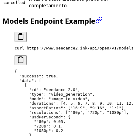
cancelled
completamento.
Models Endpoint Example
curl
 https://www.seedance2.ink/api/open/v1/models
{
  "success"
: 
true
,
  "data"
: [
    {
      "id"
: 
"seedance-2.0"
,
      "type"
: 
"video_generation"
,
      "mode"
: 
"image_to_video"
,
      "durations"
: [
4
, 
5
, 
6
, 
7
, 
8
, 
9
, 
10
, 
11
, 
12
, 
      "aspectRatios"
: [
"16:9"
, 
"9:16"
, 
"1:1"
],
      "resolutions"
: [
"480p"
, 
"720p"
, 
"1080p"
],
      "usdPerSecond"
: {
        "480p"
: 
0.05
,
        "720p"
: 
0.1
,
        "1080p"
: 
0.2
      }