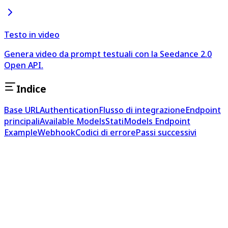
Testo in video
Genera video da prompt testuali con la Seedance 2.0
Open API.
Indice
Base URL
Authentication
Flusso di integrazione
Endpoint
principali
Available Models
Stati
Models Endpoint
Example
Webhook
Codici di errore
Passi successivi