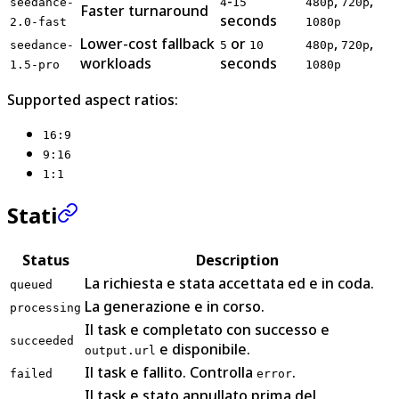
-
,
,
seedance-
4
15
480p
720p
Faster turnaround
seconds
2.0-fast
1080p
Lower-cost fallback
or
,
,
seedance-
5
10
480p
720p
workloads
seconds
1.5-pro
1080p
Supported aspect ratios:
16:9
9:16
1:1
Stati
Status
Description
La richiesta e stata accettata ed e in coda.
queued
La generazione e in corso.
processing
Il task e completato con successo e
succeeded
e disponibile.
output.url
Il task e fallito. Controlla
.
failed
error
Il task e stato annullato prima del