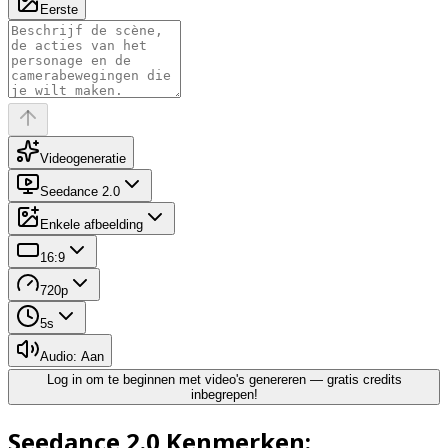
Eerste
Videogeneratie
Seedance 2.0
Enkele afbeelding
16:9
720p
5
s
Audio: Aan
Log in om te beginnen met video's genereren — gratis credits
inbegrepen!
Seedance 2.0 Kenmerken: