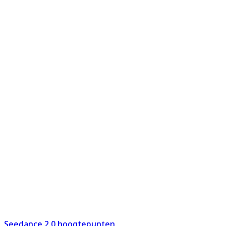
Seedance 2.0 hoogtepunten