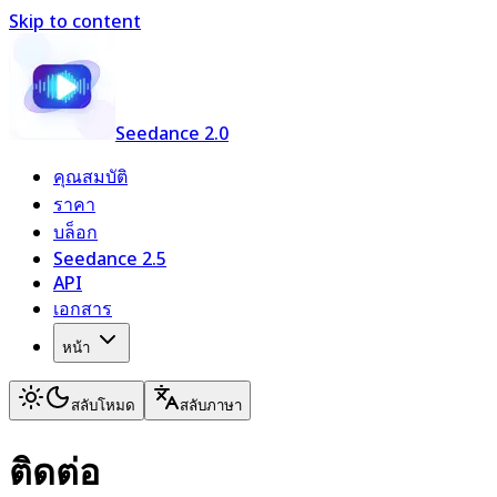
Skip to content
Seedance 2.0
คุณสมบัติ
ราคา
บล็อก
Seedance 2.5
API
เอกสาร
หน้า
สลับโหมด
สลับภาษา
ติดต่อ