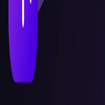
1
ต่อไป
Seedance 2.0
สร้าง AI SaaS ในเวลาเพียงไม่กี่วัน ง่ายดายและง่ายดาย
Email
ผลิตภัณฑ์
คุณสมบัติ
ราคา
คำถามที่พบบ่อย
ทรัพยากร
บล็อก