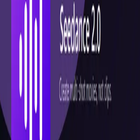
คู่มือแบบละเอียด: วิธีใช้ Seedance 2.0 สร้างวิดีโอบน
www.seedance2.ink ครอบคลุมโหมด Start/End Frame
และ All Reference พารามิเตอร์สำคัญ และตัวอย่างการเขียน
พรอมป์ต์ที่ใช้งานได้จริง
2026/02/11
วิดีโอ AI
อัปเดตผลิตภัณฑ์
เจาะลึกเชิงเทคนิค
Seedance 2.0: นิยามใหม่ของการสร้างวิดีโอด้วย AI
ผ่านความเข้าใจแบบมัลติโหมดและการควบคุมที่
แม่นยำ
ทำความรู้จัก Seedance 2.0 เอนจินวิดีโอ AI แบบมัลติโหมดที่
ให้การควบคุมแบบกำหนดผลได้ต่อคาแรกเตอร์ การเคลื่อนไหว
และลิปซิงก์
2026/02/10
ก่อนหน้า